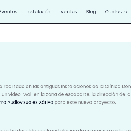
Eventos
Instalación
Ventas
Blog
Contacto
 realizado en las antiguas instalaciones de la Clínica Den
un video-wall en la zona de escaparte, la dirección de l
ro Audiovisuales Xàtiva
para este nuevo proyecto.
te se ha decidido por la instalación de un precioso video