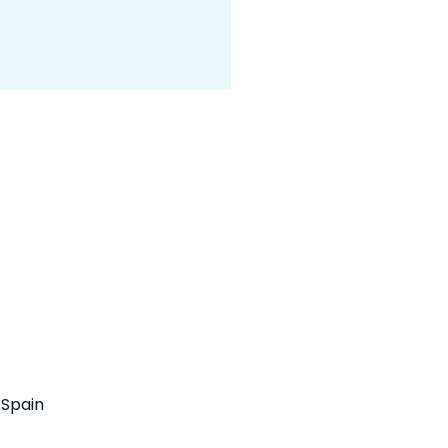
 sitio
Política de cookies (UE)
Spain
.