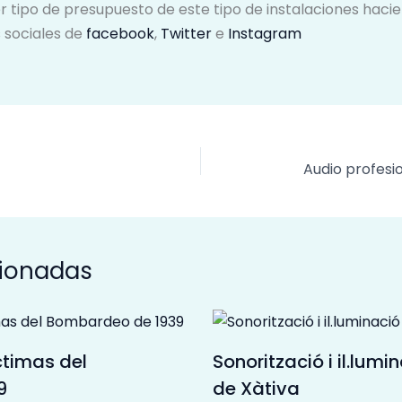
er tipo de presupuesto de este tipo de instalaciones haci
s sociales de
facebook
,
Twitter
e
Instagram
Audio profesi
cionadas
ctimas del
Sonorització i il.lumin
9
de Xàtiva