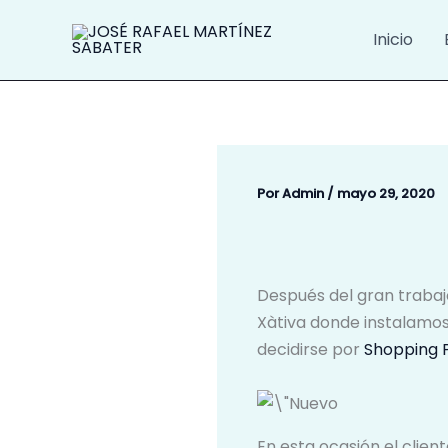
Ir
al
Inicio
contenido
Por
Admin
/
mayo 29, 2020
Después del gran trabajo
Xàtiva donde instalamos 
decidirse por
Shopping P
En esta ocasión el clien