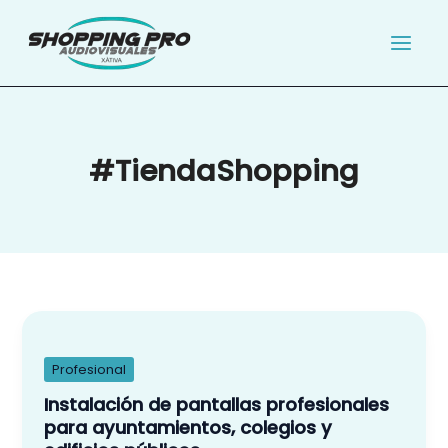
Ir
al
contenido
#TiendaShopping
Instalación
de
pantallas
Profesional
profesionales
Instalación de pantallas profesionales
para
para ayuntamientos, colegios y
ayuntamientos,