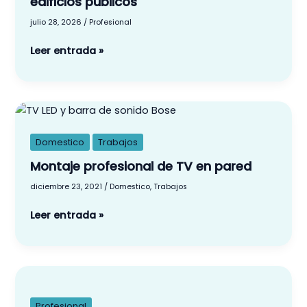
edificios públicos
colegios
julio 28, 2026
/
Profesional
y
edificios
Leer entrada »
públicos
Montaje
profesional
de
Domestico
Trabajos
TV
Montaje profesional de TV en pared
en
diciembre 23, 2021
/
Domestico
,
Trabajos
pared
Leer entrada »
Instalación
Hilo
Musical
Profesional