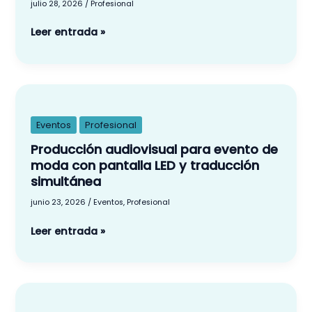
julio 28, 2026
/
Profesional
y
edificios
Leer entrada »
públicos
Producción
audiovisual
para
Eventos
Profesional
evento
Producción audiovisual para evento de
de
moda con pantalla LED y traducción
moda
simultánea
con
junio 23, 2026
/
Eventos
,
Profesional
pantalla
LED
Leer entrada »
y
traducción
simultánea
Evento
Corporativo