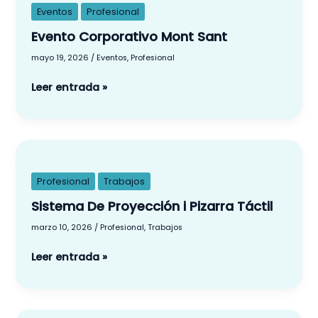
Mont
Eventos
Profesional
Sant
Evento Corporativo Mont Sant
mayo 19, 2026
/
Eventos
,
Profesional
Leer entrada »
Sistema
De
Proyección
Profesional
Trabajos
i
Sistema De Proyección i Pizarra Táctil
Pizarra
marzo 10, 2026
/
Profesional
,
Trabajos
Táctil
Leer entrada »
Instalación