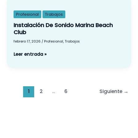
De
Sonido
Profesional
Trabajos
Marina
Instalación De Sonido Marina Beach
Beach
Club
Club
febrero 17, 2026
/
Profesional
,
Trabajos
Leer entrada »
1
2
…
6
Siguiente
→