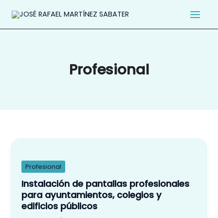
Ir
al
contenido
Profesional
Instalación
de
pantallas
Profesional
profesionales
Instalación de pantallas profesionales
para
para ayuntamientos, colegios y
ayuntamientos,
edificios públicos
colegios