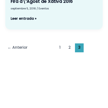
Fira d\’Agost de Xàtiva 2016
2016
septiembre 5, 2016
/
Eventos
Leer entrada »
←
Anterior
1
2
3
Menú