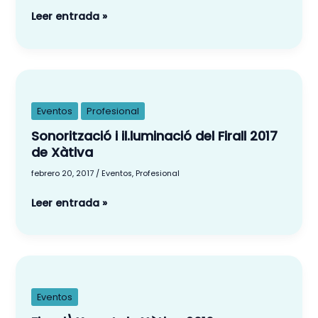
Leer entrada »
Sonorització
i
il.luminació
Eventos
Profesional
del
Sonorització i il.luminació del Firall 2017
Firall
de Xàtiva
2017
febrero 20, 2017
/
Eventos
,
Profesional
de
Xàtiva
Leer entrada »
Fira
d\’Agost
de
Eventos
Xàtiva