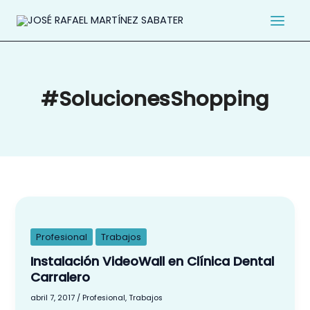
Ir
al
contenido
#SolucionesShopping
Instalación
VideoWall
en
Profesional
Trabajos
Clínica
Instalación VideoWall en Clínica Dental
Dental
Carralero
Carralero
abril 7, 2017
/
Profesional
,
Trabajos